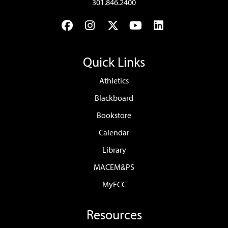
301.846.2400
Facebook
Instagram
Twitter
YouTube
LinkedIn
Quick Links
Athletics
Blackboard
Bookstore
Calendar
Library
MACEM&PS
MyFCC
Resources